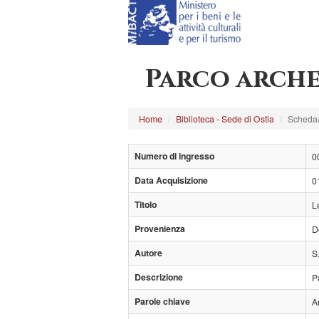
Parco arche
Home
Biblioteca - Sede di Ostia
Scheda
Numero di ingresso
0
Data Acquisizione
0
Titolo
L
Provenienza
D
Autore
S
Descrizione
P
Parole chiave
A