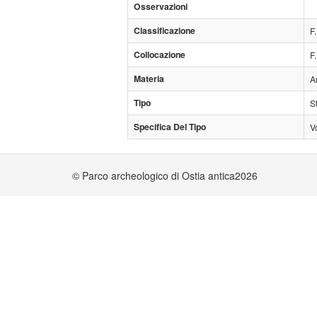
Osservazioni
Classificazione
F
Collocazione
F
Materia
A
Tipo
S
Specifica Del Tipo
V
© Parco archeologico di Ostia antica2026