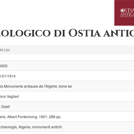
ologico di Ostia anti
#6184
0005
1/01/1914
es Monuments antiques de l'Algérie, tome Ier
ono Vaglieri
. Gsell
aris, Albert Fontemoing, 1901; 288 pp.
rcheologia, Algeria, monumenti antichi