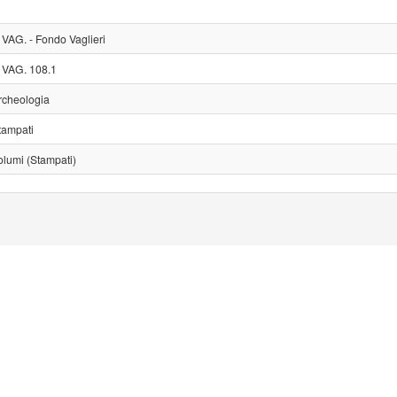
. VAG. - Fondo Vaglieri
. VAG. 108.1
rcheologia
tampati
olumi (Stampati)