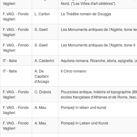
Vaglieri
Nord. ("Les Villes d'art célèbres")
F. VAG. - Fondo
L. Carton
Le Théâtre romain de Dougga
Vaglieri
F. VAG. - Fondo
S. Gsell
Les Monuments antiques de l'Algérie, tome Ie
Vaglieri
F. VAG. - Fondo
S. Gsell
Les Monuments antiques de l'Algérie, tome II
Vaglieri
IT - Italia
A. Calderini
Aquileia romana. Ricerche, storia, epigrafia. (s
IT - Italia
A. De
Il Circo romano
Capitani
d'Arzago
F. VAG. - Fondo
C. Dubois
Pouzzoles antique, histoire et topographie (B
Vaglieri
écoles françaises d'Athènes et de Rome, fasc.
F. VAG. - Fondo
A. Mau
Pompeji in leben und kunst
Vaglieri
F. VAG. - Fondo
A. Mau
Pompeji in Leben und Kunst
Vaglieri