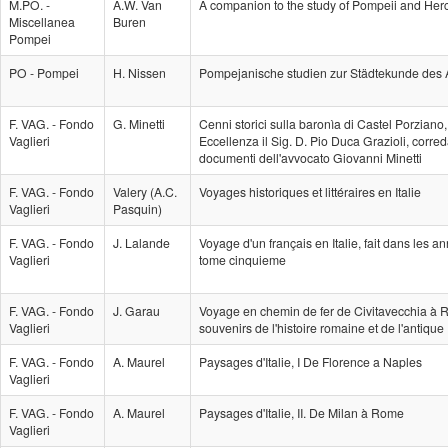
M.PO. -
A.W. Van
A companion to the study of Pompeii and He
Miscellanea
Buren
Pompei
PO - Pompei
H. Nissen
Pompejanische studien zur Städtekunde des 
F. VAG. - Fondo
G. Minetti
Cenni storici sulla baronìa di Castel Porziano,
Vaglieri
Eccellenza il Sig. D. Pio Duca Grazioli, correda
documenti dell'avvocato Giovanni Minetti
F. VAG. - Fondo
Valery (A.C.
Voyages historiques et littéraires en Italie
Vaglieri
Pasquin)
F. VAG. - Fondo
J. Lalande
Voyage d'un français en Italie, fait dans les 
Vaglieri
tome cinquieme
F. VAG. - Fondo
J. Garau
Voyage en chemin de fer de Civitavecchia à R
Vaglieri
souvenirs de l'histoire romaine et de l'antique 
F. VAG. - Fondo
A. Maurel
Paysages d'Italie, I De Florence a Naples
Vaglieri
F. VAG. - Fondo
A. Maurel
Paysages d'Italie, II. De Milan à Rome
Vaglieri