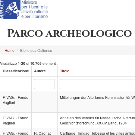
Parco archeologico 
Home
Biblioteca Ostiense
Visualizzo
1-20
di
10.705
elementi.
Classificazione
Autore
Titolo
F. VAG. - Fondo
Mitteilungen der Alterturms-Kommission für W
Vaglieri
F. VAG. - Fondo
Annalen des Vereins für Nassauische Altert
Vaglieri
Geschichtsforschung, XXXIV Band, 1904
F. VAG. - Fondo
R. Cagnat
Carthage, Timgad, Tébessa et les villes antiqu