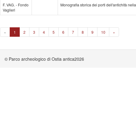
F. VAG. - Fondo
Monografia storica dei porti dell'antichità nell
Vaglieri
«
1
2
3
4
5
6
7
8
9
10
»
© Parco archeologico di Ostia antica2026